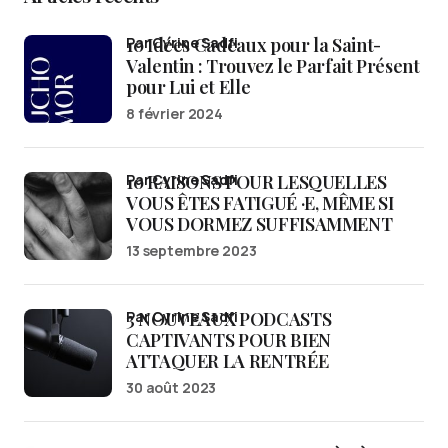
10 Idées Cadeaux pour la Saint-
par Cyrine Sadfi
Valentin : Trouvez le Parfait Présent
pour Lui et Elle
8 février 2024
10 RAISONS POUR LESQUELLES
par Cyrine Sadfi
VOUS ÊTES FATIGUÉ ·E, MÊME SI
VOUS DORMEZ SUFFISAMMENT
13 septembre 2023
3 NOUVEAUX PODCASTS
par Cyrine Sadfi
CAPTIVANTS POUR BIEN
ATTAQUER LA RENTRÉE
30 août 2023