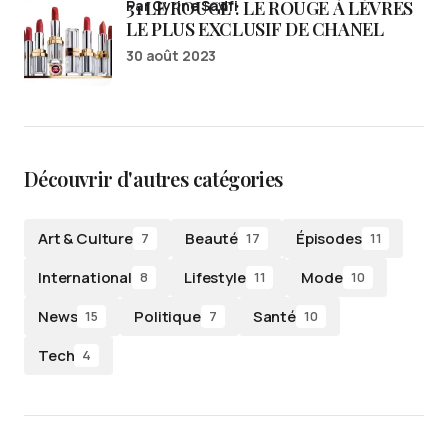
31 LE ROUGE : LE ROUGE À LÈVRES
par Cyrine Sadfi
LE PLUS EXCLUSIF DE CHANEL
30 août 2023
Découvrir d'autres catégories
Art & Culture
Beauté
Épisodes
7
17
11
International
Lifestyle
Mode
8
11
10
News
Politique
Santé
15
7
10
Tech
4