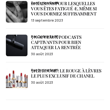
10 RAISONS POUR LESQUELLES
par Cyrine Sadfi
VOUS ÊTES FATIGUÉ ·E, MÊME SI
VOUS DORMEZ SUFFISAMMENT
13 septembre 2023
3 NOUVEAUX PODCASTS
par Cyrine Sadfi
CAPTIVANTS POUR BIEN
ATTAQUER LA RENTRÉE
30 août 2023
31 LE ROUGE : LE ROUGE À LÈVRES
par Cyrine Sadfi
LE PLUS EXCLUSIF DE CHANEL
30 août 2023