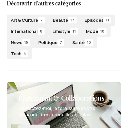
Découvrir d'autres catégories
Art & Culture
Beauté
Épisodes
7
17
11
International
Lifestyle
Mode
8
11
10
News
Politique
Santé
15
7
10
Tech
4
Partenariat & Collaborations
Contactez-moi, je ferai suite à votre
demande dans les meilleurs délais.