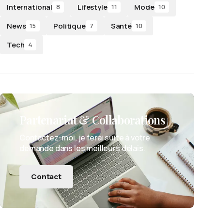
International
Lifestyle
Mode
8
11
10
News
Politique
Santé
15
7
10
Tech
4
Partenariat & Collaborations
Contactez-moi, je ferai suite à votre
demande dans les meilleurs délais.
Contact