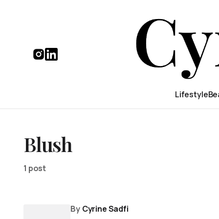
Lifestyle
Be
Blush
1 post
By
Cyrine Sadfi