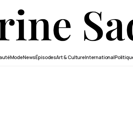
auté
Mode
News
Épisodes
Art & Culture
International
Politiqu